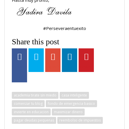
Hasta muy pronto,
#Perseveraentuexito
Share this post
academia tirate sin miedo
casa inteligente
comenzar tu blog
fondo de emergencia basico
invierte en educacion
maximizar dinero
pagar deudas pequenas
reembolso de impuestos